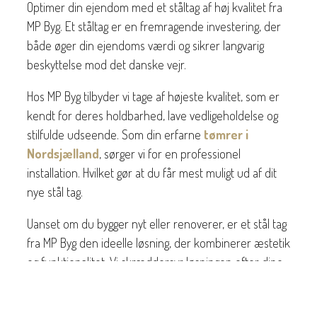
Optimer din ejendom med et ståltag af høj kvalitet fra
MP Byg. Et ståltag er en fremragende investering, der
både øger din ejendoms værdi og sikrer langvarig
beskyttelse mod det danske vejr.
Hos MP Byg tilbyder vi tage af højeste kvalitet, som er
kendt for deres holdbarhed, lave vedligeholdelse og
stilfulde udseende. Som din erfarne
tømrer i
Nordsjælland
, sørger vi for en professionel
installation. Hvilket gør at du får mest muligt ud af dit
nye stål tag.
Uanset om du bygger nyt eller renoverer, er et stål tag
fra MP Byg den ideelle løsning, der kombinerer æstetik
og funktionalitet. Vi skræddersyr løsningen efter dine
behov, så du får et resultat, der både ser godt ud og
holder i mange år. Kontakt MP Byg i dag for at høre