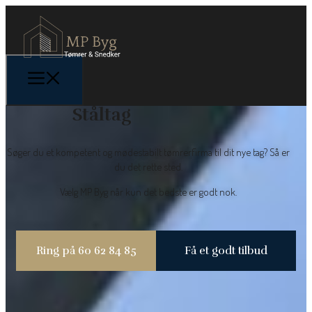
Ståltag
Søger du et kompetent og mødestabilt tømrerfirma til dit nye tag? Så er
du det rette sted.
Vælg MP Byg når kun det bedste er godt nok.
Ring på 60 62 84 85
Få et godt tilbud